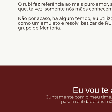
O rubi faz referência ao mais puro amor,
que, talvez, somente nós mães conhecem
Não por acaso, há algum tempo, eu utiliz
como um amuleto e resolvi batizar de R
grupo de Mentoria.
Eu vou te
Juntamente com o meu time, a
para a realidade das m