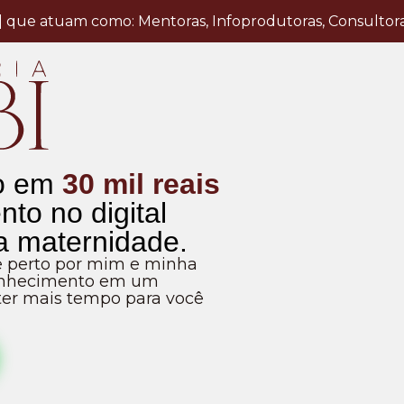
e atuam como: Mentoras, Infoprodutoras, Consultoras o
to em
30 mil reais
to no digital
a maternidade.
 perto por mim e minha
conhecimento em um
 ter mais tempo para você