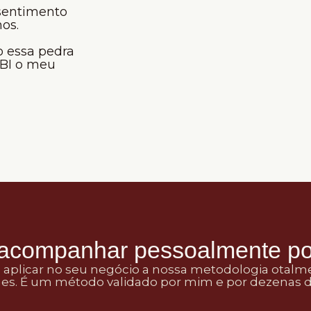
 sentimento
os.
o essa pedra
UBI o meu
 acompanhar pessoalmente p
plicar no seu negócio a nossa metodologia otalm
ães. É um método validado por mim e por dezenas 