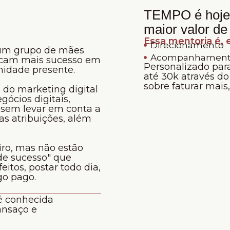
TEMPO é hoje,
maior valor de
Essa mentoria é,
Direcionamento
r um grupo de mães
Acompanhamen
uscam mais sucesso em
Personalizado pa
nidade presente.
até 30k através do
sobre faturar mais
 do marketing digital
ócios digitais,
 sem levar em conta a
s atribuições, além
ro, mas não estão
de sucesso" que
itos, postar todo dia,
ego pago.
 é conhecida
ansaço e