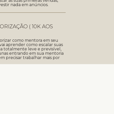
star as suas primeiras vendas,
vestir nada em anúncios.
LORIZAÇÃO ( 10K AOS
alorizar como mentora em seu
vai aprender como escalar suas
 totalmente leve e previsível,
unas entrando em sua mentoria
m precisar trabalhar mais por