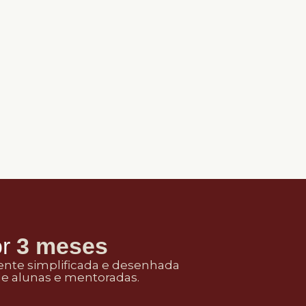
or
3 meses
ente simplificada e desenhada
de alunas e mentoradas.