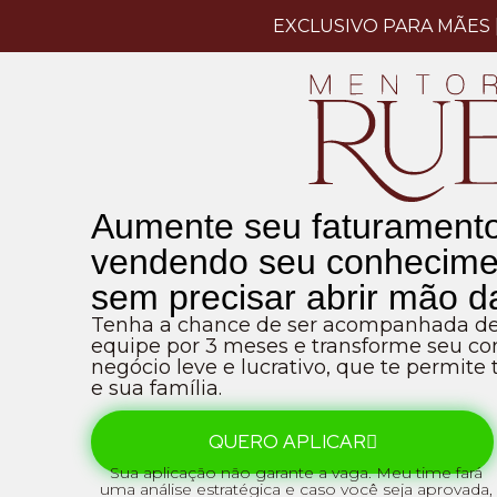
EXCLUSIVO PARA MÃES | qu
Aumente seu faturamen
vendendo seu conhecimen
sem precisar abrir mão d
Tenha a chance de ser acompanhada de
equipe por 3 meses e transforme seu 
negócio leve e lucrativo, que te permite
e sua família.
QUERO APLICAR
Sua aplicação não garante a vaga. Meu time fará
uma análise estratégica e caso você seja aprovada,