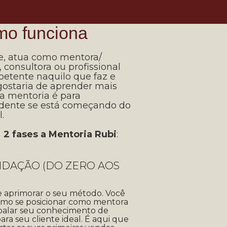
mo funciona
e, atua como mentora/
 consultora ou profissional
mpetente naquilo que faz e
gostaria de aprender mais
a mentoria é para
dente se está começando do
.
m
2 fases a Mentoria Rubi
:
APIDAÇÃO (DO ZERO AOS
 e aprimorar o seu método. Você
omo se posicionar como mentora
mbalar seu conhecimento de
ara seu cliente ideal. É aqui que