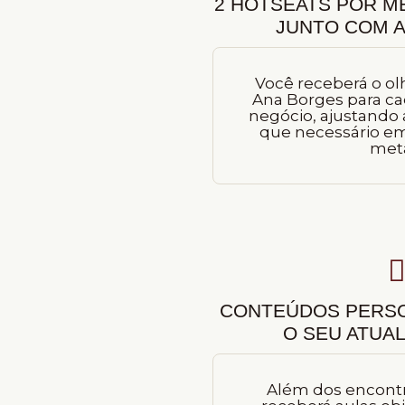
2 HOTSEATS POR M
JUNTO COM 
Você receberá o ol
Ana Borges para ca
negócio, ajustando 
que necessário em
met
CONTEÚDOS PERSO
O SEU ATUA
Além dos encontro