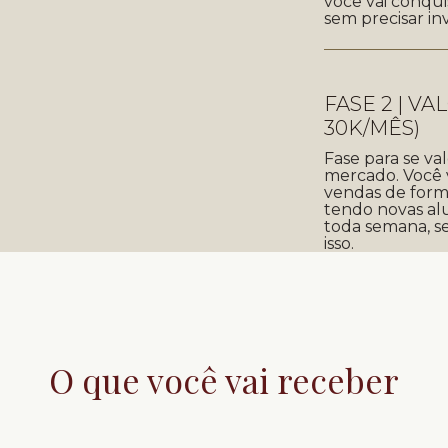
você vai conqui
sem precisar in
FASE 2 | VA
30K/MÊS)
Fase para se v
mercado. Você 
vendas de forma
tendo novas al
toda semana, se
isso.
O que você vai receber