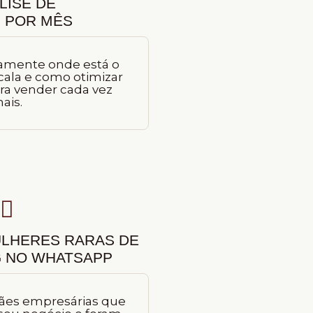
LISE DE
 POR MÊS
tamente onde está o
cala e como otimizar
ra vender cada vez
ais.
LHERES RARAS DE
 NO WHATSAPP
mães empresárias que