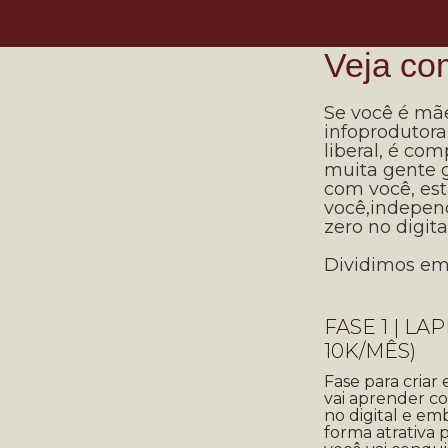
Veja co
Se você é mã
infoprodutora,
liberal, é co
muita gente 
com você, est
você,indepen
zero no digital
Dividimos e
FASE 1 | L
10K/MÊS)
Fase para criar
vai aprender c
no digital e e
forma atrativa p