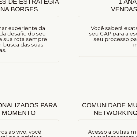
ÊS DE ESTRATÉGIA
1 ANÁ
ANA BORGES
VENDAS
har experiente da
Você saberá exa
da desafio do seu
seu GAP para a es
a sua rota sempre
seu processo pa
 busca das suas
m
as.
NALIZADOS PARA
COMUNIDADE MU
L MOMENTO
NETWORKING
s ao vivo, você
Acesso a outras 